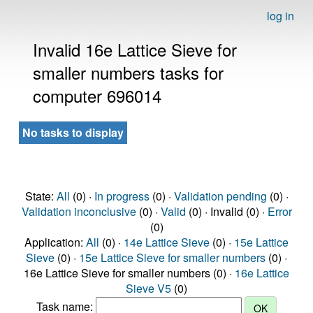
log in
Invalid 16e Lattice Sieve for
smaller numbers tasks for
computer 696014
No tasks to display
State:
All
(0) ·
In progress
(0) ·
Validation pending
(0) ·
Validation inconclusive
(0) ·
Valid
(0) · Invalid (0) ·
Error
(0)
Application:
All
(0) ·
14e Lattice Sieve
(0) ·
15e Lattice
Sieve
(0) ·
15e Lattice Sieve for smaller numbers
(0) ·
16e Lattice Sieve for smaller numbers (0) ·
16e Lattice
Sieve V5
(0)
Task name: