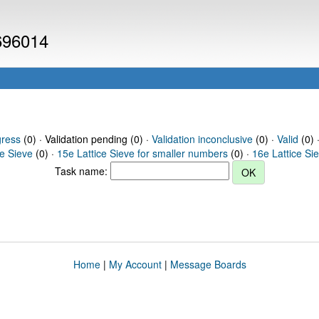
 696014
gress
(0) · Validation pending (0) ·
Validation inconclusive
(0) ·
Valid
(0) 
ce Sieve
(0) ·
15e Lattice Sieve for smaller numbers
(0) ·
16e Lattice Si
Task name:
Home
|
My Account
|
Message Boards