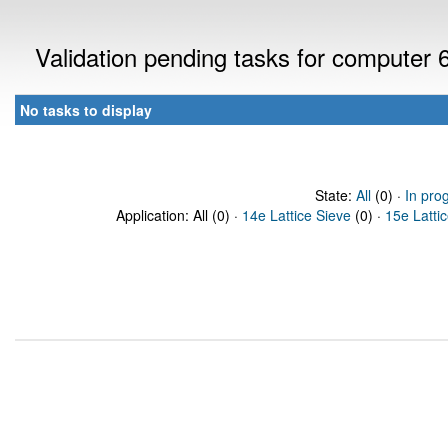
Validation pending tasks for computer
No tasks to display
State:
All
(0) ·
In pro
Application: All (0) ·
14e Lattice Sieve
(0) ·
15e Latti