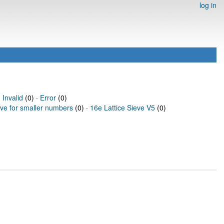
log in
·
Invalid
(0) ·
Error
(0)
eve for smaller numbers
(0) ·
16e Lattice Sieve V5
(0)