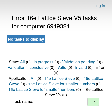
log in
Error 16e Lattice Sieve V5 tasks
for computer 6949324
No tasks to display
State:
All
(0) ·
In progress
(0) ·
Validation pending
(0) ·
Validation inconclusive
(0) ·
Valid
(0) ·
Invalid
(0) · Error
(0)
Application:
All
(0) ·
14e Lattice Sieve
(0) ·
15e Lattice
Sieve
(0) ·
15e Lattice Sieve for smaller numbers
(0) ·
16e Lattice Sieve for smaller numbers
(0) · 16e Lattice
Sieve V5 (0)
Task name: