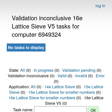
log in
Validation inconclusive 16e
Lattice Sieve V5 tasks for
computer 6949324
No tasks to display
State:
All
(0) ·
In progress
(0) ·
Validation pending
(0) ·
Validation inconclusive (0) ·
Valid
(0) ·
Invalid
(0) ·
Error
(0)
Application:
All
(0) ·
14e Lattice Sieve
(0) ·
15e Lattice
Sieve
(0) ·
15e Lattice Sieve for smaller numbers
(0) ·
16e Lattice Sieve for smaller numbers
(0) · 16e Lattice
Sieve V5 (0)
Task name: