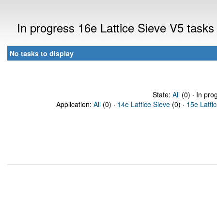
In progress 16e Lattice Sieve V5 task
No tasks to display
State:
All
(0) · In pro
Application:
All
(0) ·
14e Lattice Sieve
(0) ·
15e Latti