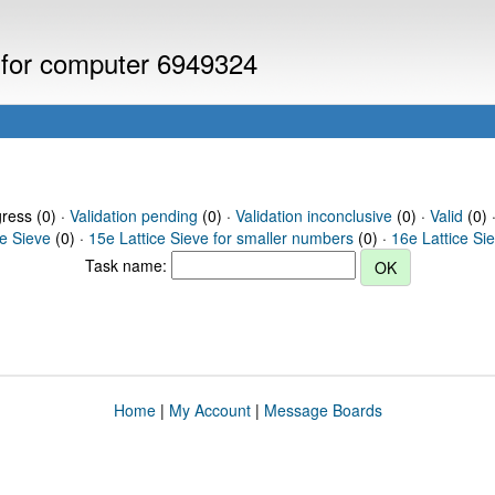
s for computer 6949324
gress (0) ·
Validation pending
(0) ·
Validation inconclusive
(0) ·
Valid
(0) 
ce Sieve
(0) ·
15e Lattice Sieve for smaller numbers
(0) ·
16e Lattice Si
Task name:
Home
|
My Account
|
Message Boards