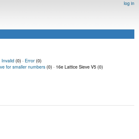
log in
·
Invalid
(0) ·
Error
(0)
eve for smaller numbers
(0) · 16e Lattice Sieve V5 (0)