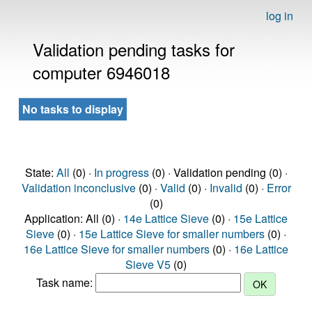
log in
Validation pending tasks for
computer 6946018
No tasks to display
State:
All
(0) ·
In progress
(0) · Validation pending (0) ·
Validation inconclusive
(0) ·
Valid
(0) ·
Invalid
(0) ·
Error
(0)
Application: All (0) ·
14e Lattice Sieve
(0) ·
15e Lattice
Sieve
(0) ·
15e Lattice Sieve for smaller numbers
(0) ·
16e Lattice Sieve for smaller numbers
(0) ·
16e Lattice
Sieve V5
(0)
Task name: