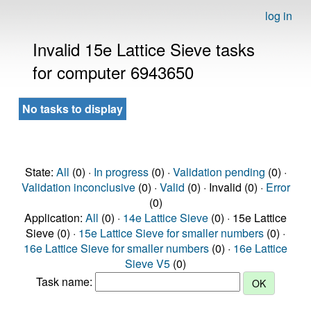
log in
Invalid 15e Lattice Sieve tasks
for computer 6943650
No tasks to display
State:
All
(0) ·
In progress
(0) ·
Validation pending
(0) ·
Validation inconclusive
(0) ·
Valid
(0) · Invalid (0) ·
Error
(0)
Application:
All
(0) ·
14e Lattice Sieve
(0) · 15e Lattice
Sieve (0) ·
15e Lattice Sieve for smaller numbers
(0) ·
16e Lattice Sieve for smaller numbers
(0) ·
16e Lattice
Sieve V5
(0)
Task name: