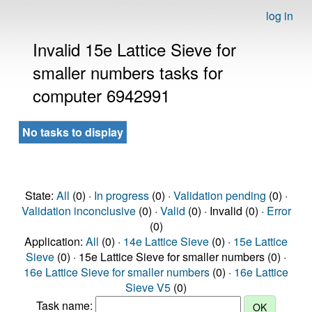
log in
Invalid 15e Lattice Sieve for
smaller numbers tasks for
computer 6942991
No tasks to display
State:
All
(0) ·
In progress
(0) ·
Validation pending
(0) ·
Validation inconclusive
(0) ·
Valid
(0) · Invalid (0) ·
Error
(0)
Application:
All
(0) ·
14e Lattice Sieve
(0) ·
15e Lattice
Sieve
(0) · 15e Lattice Sieve for smaller numbers (0) ·
16e Lattice Sieve for smaller numbers
(0) ·
16e Lattice
Sieve V5
(0)
Task name: