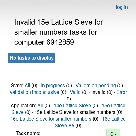
log in
Invalid 15e Lattice Sieve for
smaller numbers tasks for
computer 6942859
No tasks to display
State:
All
(0) ·
In progress
(0) ·
Validation pending
(0) ·
Validation inconclusive
(0) ·
Valid
(0) · Invalid (0) ·
Error
(0)
Application:
All
(0) ·
14e Lattice Sieve
(0) ·
15e Lattice
Sieve
(0) · 15e Lattice Sieve for smaller numbers (0) ·
16e Lattice Sieve for smaller numbers
(0) ·
16e Lattice
Sieve V5
(0)
Task name: