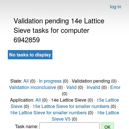
log in
Validation pending 14e Lattice
Sieve tasks for computer
6942859
No tasks to display
State:
All
(0) ·
In progress
(0) · Validation pending (0) ·
Validation inconclusive
(0) ·
Valid
(0) ·
Invalid
(0) ·
Error
(0)
Application:
All
(0) · 14e Lattice Sieve (0) ·
15e Lattice
Sieve
(0) ·
15e Lattice Sieve for smaller numbers
(0) ·
16e Lattice Sieve for smaller numbers
(0) ·
16e Lattice
Sieve V5
(0)
Task name: