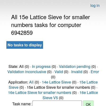
log in
All 15e Lattice Sieve for smaller
numbers tasks for computer
6942859
No tasks to display
State: All (0) ·
In progress
(0) ·
Validation pending
(0) ·
Validation inconclusive
(0) ·
Valid
(0) ·
Invalid
(0) ·
Error
(0)
Application:
All
(0) ·
14e Lattice Sieve
(0) ·
15e Lattice
Sieve
(0) · 15e Lattice Sieve for smaller numbers (0) ·
16e Lattice Sieve for smaller numbers
(0) ·
16e Lattice
Sieve V5
(0)
Task name: