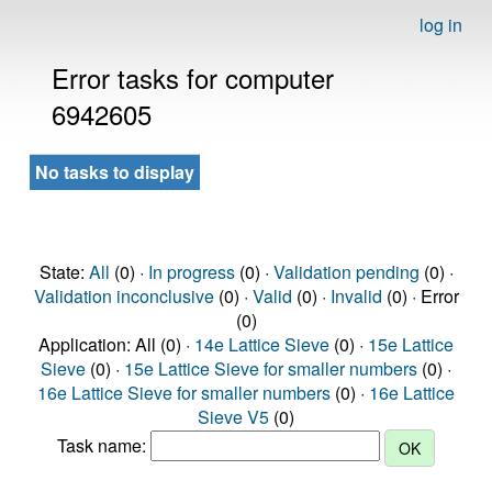
log in
Error tasks for computer
6942605
No tasks to display
State:
All
(0) ·
In progress
(0) ·
Validation pending
(0) ·
Validation inconclusive
(0) ·
Valid
(0) ·
Invalid
(0) · Error
(0)
Application: All (0) ·
14e Lattice Sieve
(0) ·
15e Lattice
Sieve
(0) ·
15e Lattice Sieve for smaller numbers
(0) ·
16e Lattice Sieve for smaller numbers
(0) ·
16e Lattice
Sieve V5
(0)
Task name: