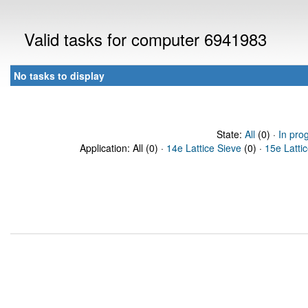
Valid tasks for computer 6941983
No tasks to display
State:
All
(0) ·
In pro
Application: All (0) ·
14e Lattice Sieve
(0) ·
15e Latti