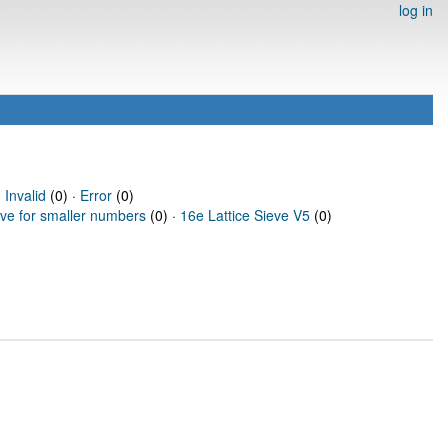
log in
·
Invalid
(0) ·
Error
(0)
eve for smaller numbers
(0) ·
16e Lattice Sieve V5
(0)