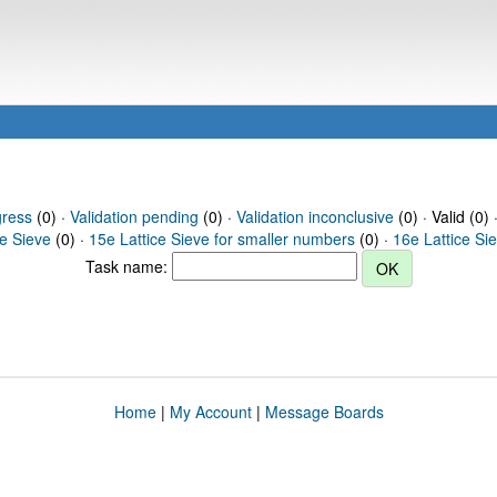
gress
(0) ·
Validation pending
(0) ·
Validation inconclusive
(0) · Valid (0) 
ce Sieve
(0) ·
15e Lattice Sieve for smaller numbers
(0) ·
16e Lattice Si
Task name:
Home
|
My Account
|
Message Boards