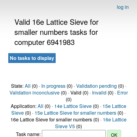
log in
Valid 16e Lattice Sieve for
smaller numbers tasks for
computer 6941983
No tasks to display
State:
All
(0) ·
In progress
(0) ·
Validation pending
(0) ·
Validation inconclusive
(0) · Valid (0) ·
Invalid
(0) ·
Error
(0)
Application:
All
(0) ·
14e Lattice Sieve
(0) ·
15e Lattice
Sieve
(0) ·
15e Lattice Sieve for smaller numbers
(0) ·
16e Lattice Sieve for smaller numbers (0) ·
16e Lattice
Sieve V5
(0)
Task name: