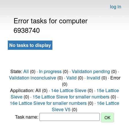
log in
Error tasks for computer
6938740
No tasks to display
State:
All
(0) ·
In progress
(0) ·
Validation pending
(0) ·
Validation inconclusive
(0) ·
Valid
(0) ·
Invalid
(0) · Error
(0)
Application: All (0) ·
14e Lattice Sieve
(0) ·
15e Lattice
Sieve
(0) ·
15e Lattice Sieve for smaller numbers
(0) ·
16e Lattice Sieve for smaller numbers
(0) ·
16e Lattice
Sieve V5
(0)
Task name: