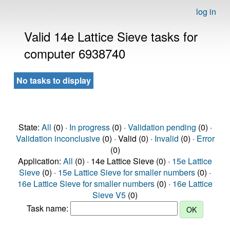
log in
Valid 14e Lattice Sieve tasks for
computer 6938740
No tasks to display
State:
All
(0) ·
In progress
(0) ·
Validation pending
(0) ·
Validation inconclusive
(0) · Valid (0) ·
Invalid
(0) ·
Error
(0)
Application:
All
(0) · 14e Lattice Sieve (0) ·
15e Lattice
Sieve
(0) ·
15e Lattice Sieve for smaller numbers
(0) ·
16e Lattice Sieve for smaller numbers
(0) ·
16e Lattice
Sieve V5
(0)
Task name: