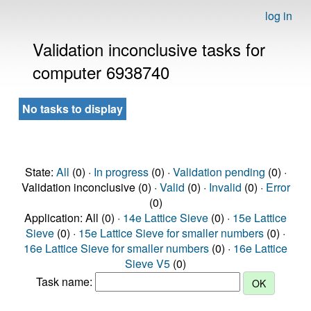
log in
Validation inconclusive tasks for
computer 6938740
No tasks to display
State:
All
(0) ·
In progress
(0) ·
Validation pending
(0) ·
Validation inconclusive (0) ·
Valid
(0) ·
Invalid
(0) ·
Error
(0)
Application: All (0) ·
14e Lattice Sieve
(0) ·
15e Lattice
Sieve
(0) ·
15e Lattice Sieve for smaller numbers
(0) ·
16e Lattice Sieve for smaller numbers
(0) ·
16e Lattice
Sieve V5
(0)
Task name: