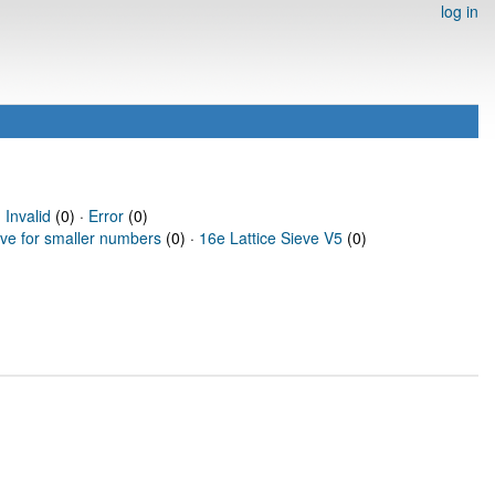
log in
·
Invalid
(0) ·
Error
(0)
eve for smaller numbers
(0) ·
16e Lattice Sieve V5
(0)