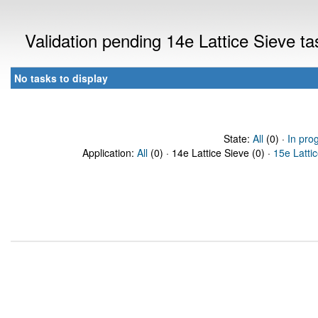
Validation pending 14e Lattice Sieve t
No tasks to display
State:
All
(0) ·
In pro
Application:
All
(0) · 14e Lattice Sieve (0) ·
15e Latti