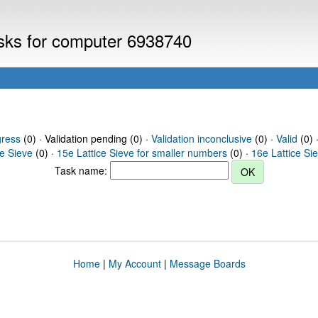
asks for computer 6938740
gress
(0) · Validation pending (0) ·
Validation inconclusive
(0) ·
Valid
(0) 
ce Sieve
(0) ·
15e Lattice Sieve for smaller numbers
(0) ·
16e Lattice Si
Task name:
Home
|
My Account
|
Message Boards