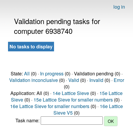
log in
Validation pending tasks for
computer 6938740
No tasks to display
State:
All
(0) ·
In progress
(0) · Validation pending (0) ·
Validation inconclusive
(0) ·
Valid
(0) ·
Invalid
(0) ·
Error
(0)
Application: All (0) ·
14e Lattice Sieve
(0) ·
15e Lattice
Sieve
(0) ·
15e Lattice Sieve for smaller numbers
(0) ·
16e Lattice Sieve for smaller numbers
(0) ·
16e Lattice
Sieve V5
(0)
Task name: