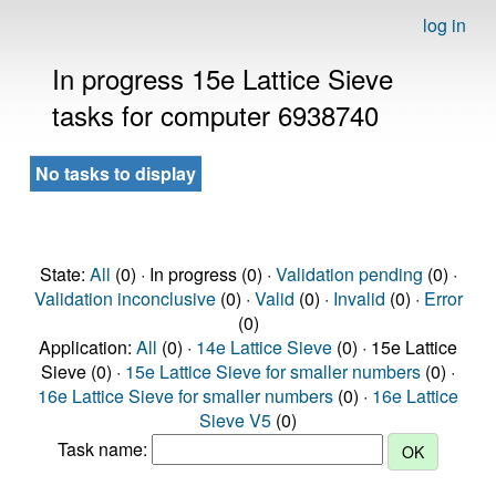
log in
In progress 15e Lattice Sieve
tasks for computer 6938740
No tasks to display
State:
All
(0) · In progress (0) ·
Validation pending
(0) ·
Validation inconclusive
(0) ·
Valid
(0) ·
Invalid
(0) ·
Error
(0)
Application:
All
(0) ·
14e Lattice Sieve
(0) · 15e Lattice
Sieve (0) ·
15e Lattice Sieve for smaller numbers
(0) ·
16e Lattice Sieve for smaller numbers
(0) ·
16e Lattice
Sieve V5
(0)
Task name: