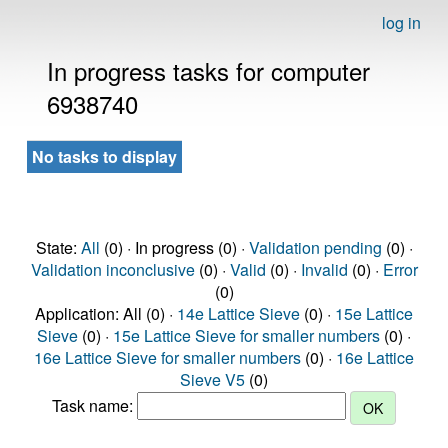
log in
In progress tasks for computer
6938740
No tasks to display
State:
All
(0) · In progress (0) ·
Validation pending
(0) ·
Validation inconclusive
(0) ·
Valid
(0) ·
Invalid
(0) ·
Error
(0)
Application: All (0) ·
14e Lattice Sieve
(0) ·
15e Lattice
Sieve
(0) ·
15e Lattice Sieve for smaller numbers
(0) ·
16e Lattice Sieve for smaller numbers
(0) ·
16e Lattice
Sieve V5
(0)
Task name: