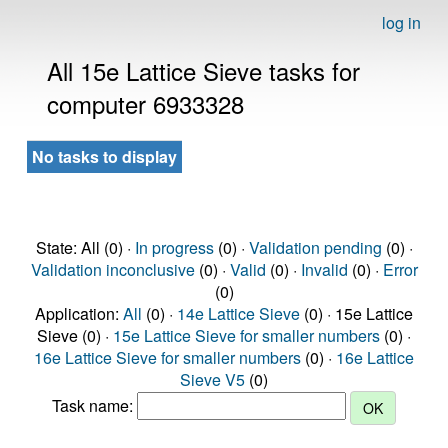
log in
All 15e Lattice Sieve tasks for
computer 6933328
No tasks to display
State: All (0) ·
In progress
(0) ·
Validation pending
(0) ·
Validation inconclusive
(0) ·
Valid
(0) ·
Invalid
(0) ·
Error
(0)
Application:
All
(0) ·
14e Lattice Sieve
(0) · 15e Lattice
Sieve (0) ·
15e Lattice Sieve for smaller numbers
(0) ·
16e Lattice Sieve for smaller numbers
(0) ·
16e Lattice
Sieve V5
(0)
Task name: