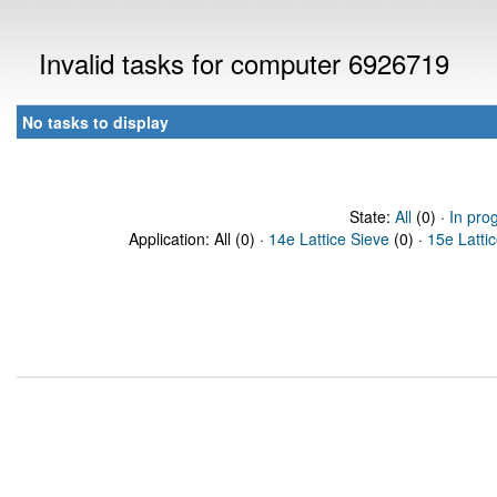
Invalid tasks for computer 6926719
No tasks to display
State:
All
(0) ·
In pro
Application: All (0) ·
14e Lattice Sieve
(0) ·
15e Latti