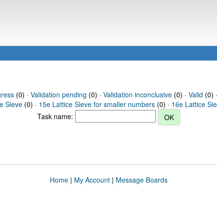
gress
(0) ·
Validation pending
(0) ·
Validation inconclusive
(0) ·
Valid
(0) ·
ce Sieve
(0) ·
15e Lattice Sieve for smaller numbers
(0) ·
16e Lattice Si
Task name:
Home
|
My Account
|
Message Boards