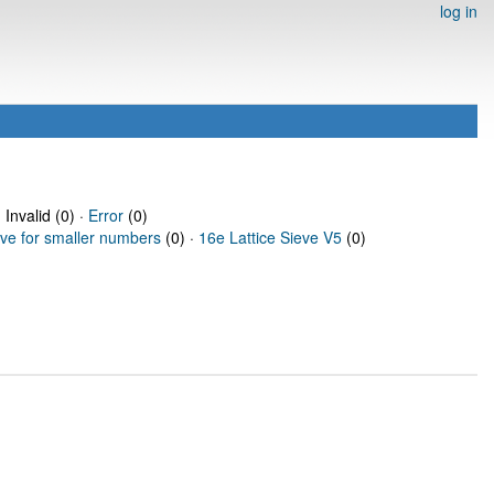
log in
 Invalid (0) ·
Error
(0)
eve for smaller numbers
(0) ·
16e Lattice Sieve V5
(0)