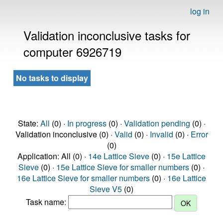
log in
Validation inconclusive tasks for
computer 6926719
No tasks to display
State:
All
(0) ·
In progress
(0) ·
Validation pending
(0) ·
Validation inconclusive (0) ·
Valid
(0) ·
Invalid
(0) ·
Error
(0)
Application: All (0) ·
14e Lattice Sieve
(0) ·
15e Lattice
Sieve
(0) ·
15e Lattice Sieve for smaller numbers
(0) ·
16e Lattice Sieve for smaller numbers
(0) ·
16e Lattice
Sieve V5
(0)
Task name: