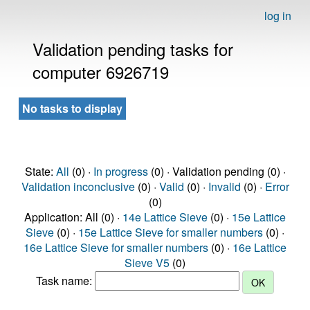
log in
Validation pending tasks for
computer 6926719
No tasks to display
State:
All
(0) ·
In progress
(0) · Validation pending (0) ·
Validation inconclusive
(0) ·
Valid
(0) ·
Invalid
(0) ·
Error
(0)
Application: All (0) ·
14e Lattice Sieve
(0) ·
15e Lattice
Sieve
(0) ·
15e Lattice Sieve for smaller numbers
(0) ·
16e Lattice Sieve for smaller numbers
(0) ·
16e Lattice
Sieve V5
(0)
Task name: