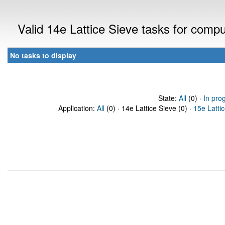
Valid 14e Lattice Sieve tasks for comp
No tasks to display
State:
All
(0) ·
In pro
Application:
All
(0) · 14e Lattice Sieve (0) ·
15e Latti