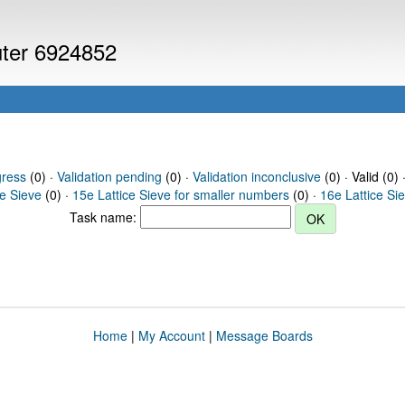
uter 6924852
gress
(0) ·
Validation pending
(0) ·
Validation inconclusive
(0) · Valid (0) 
ce Sieve
(0) ·
15e Lattice Sieve for smaller numbers
(0) ·
16e Lattice Si
Task name:
Home
|
My Account
|
Message Boards