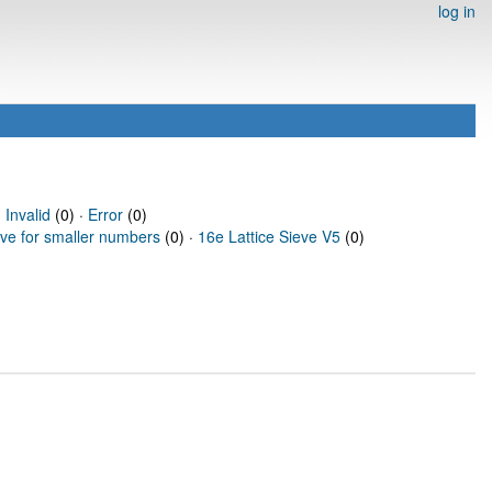
log in
·
Invalid
(0) ·
Error
(0)
eve for smaller numbers
(0) ·
16e Lattice Sieve V5
(0)