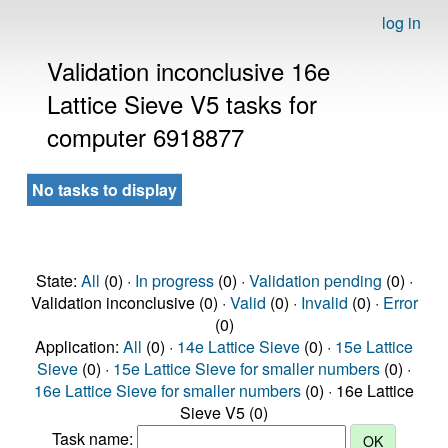
log in
Validation inconclusive 16e
Lattice Sieve V5 tasks for
computer 6918877
No tasks to display
State:
All
(0) ·
In progress
(0) ·
Validation pending
(0) ·
Validation inconclusive (0) ·
Valid
(0) ·
Invalid
(0) ·
Error
(0)
Application:
All
(0) ·
14e Lattice Sieve
(0) ·
15e Lattice
Sieve
(0) ·
15e Lattice Sieve for smaller numbers
(0) ·
16e Lattice Sieve for smaller numbers
(0) · 16e Lattice
Sieve V5 (0)
Task name: