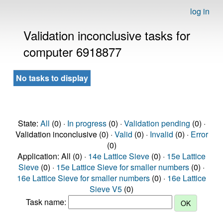
log in
Validation inconclusive tasks for
computer 6918877
No tasks to display
State:
All
(0) ·
In progress
(0) ·
Validation pending
(0) ·
Validation inconclusive (0) ·
Valid
(0) ·
Invalid
(0) ·
Error
(0)
Application: All (0) ·
14e Lattice Sieve
(0) ·
15e Lattice
Sieve
(0) ·
15e Lattice Sieve for smaller numbers
(0) ·
16e Lattice Sieve for smaller numbers
(0) ·
16e Lattice
Sieve V5
(0)
Task name: