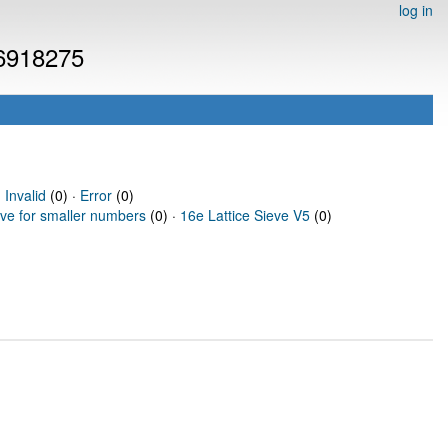
log in
 6918275
·
Invalid
(0) ·
Error
(0)
eve for smaller numbers
(0) ·
16e Lattice Sieve V5
(0)