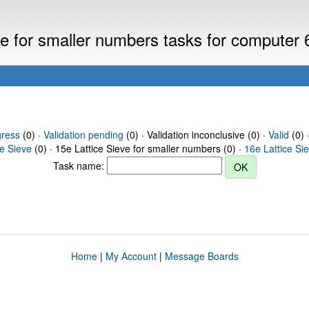
eve for smaller numbers tasks for computer
gress
(0) ·
Validation pending
(0) · Validation inconclusive (0) ·
Valid
(0) 
ce Sieve
(0) · 15e Lattice Sieve for smaller numbers (0) ·
16e Lattice Si
Task name:
Home
|
My Account
|
Message Boards