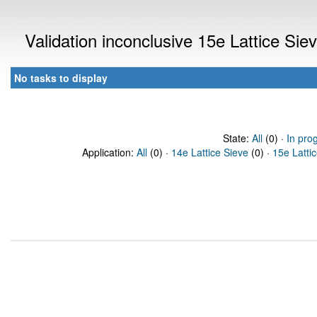
Validation inconclusive 15e Lattice Si
No tasks to display
State:
All
(0) ·
In pro
Application:
All
(0) ·
14e Lattice Sieve
(0) ·
15e Latti