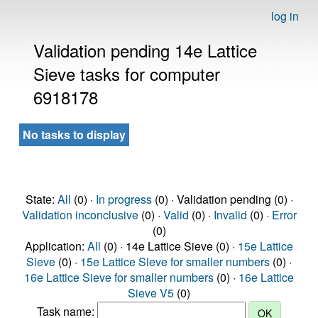
log in
Validation pending 14e Lattice
Sieve tasks for computer
6918178
No tasks to display
State:
All
(0) ·
In progress
(0) · Validation pending (0) ·
Validation inconclusive
(0) ·
Valid
(0) ·
Invalid
(0) ·
Error
(0)
Application:
All
(0) · 14e Lattice Sieve (0) ·
15e Lattice
Sieve
(0) ·
15e Lattice Sieve for smaller numbers
(0) ·
16e Lattice Sieve for smaller numbers
(0) ·
16e Lattice
Sieve V5
(0)
Task name: