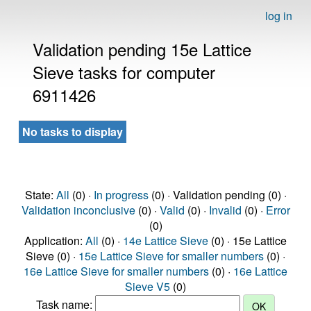
log in
Validation pending 15e Lattice
Sieve tasks for computer
6911426
No tasks to display
State:
All
(0) ·
In progress
(0) · Validation pending (0) ·
Validation inconclusive
(0) ·
Valid
(0) ·
Invalid
(0) ·
Error
(0)
Application:
All
(0) ·
14e Lattice Sieve
(0) · 15e Lattice
Sieve (0) ·
15e Lattice Sieve for smaller numbers
(0) ·
16e Lattice Sieve for smaller numbers
(0) ·
16e Lattice
Sieve V5
(0)
Task name: