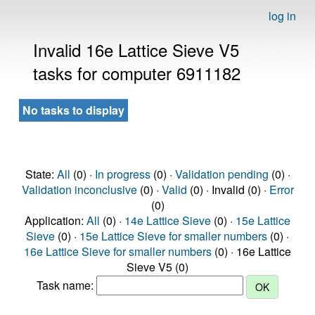
log in
Invalid 16e Lattice Sieve V5
tasks for computer 6911182
No tasks to display
State:
All
(0) ·
In progress
(0) ·
Validation pending
(0) ·
Validation inconclusive
(0) ·
Valid
(0) · Invalid (0) ·
Error
(0)
Application:
All
(0) ·
14e Lattice Sieve
(0) ·
15e Lattice
Sieve
(0) ·
15e Lattice Sieve for smaller numbers
(0) ·
16e Lattice Sieve for smaller numbers
(0) · 16e Lattice
Sieve V5 (0)
Task name: