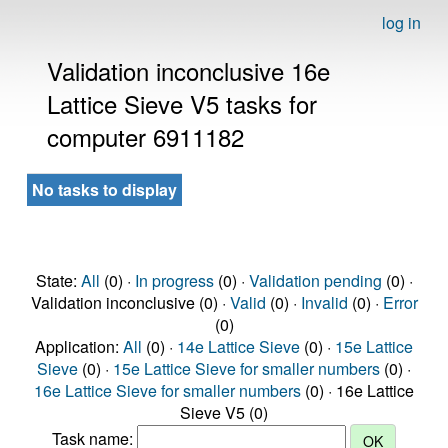
log in
Validation inconclusive 16e
Lattice Sieve V5 tasks for
computer 6911182
No tasks to display
State:
All
(0) ·
In progress
(0) ·
Validation pending
(0) ·
Validation inconclusive (0) ·
Valid
(0) ·
Invalid
(0) ·
Error
(0)
Application:
All
(0) ·
14e Lattice Sieve
(0) ·
15e Lattice
Sieve
(0) ·
15e Lattice Sieve for smaller numbers
(0) ·
16e Lattice Sieve for smaller numbers
(0) · 16e Lattice
Sieve V5 (0)
Task name: