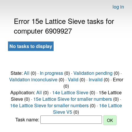
log in
Error 15e Lattice Sieve tasks for
computer 6909927
No tasks to display
State:
All
(0) ·
In progress
(0) ·
Validation pending
(0) ·
Validation inconclusive
(0) ·
Valid
(0) ·
Invalid
(0) · Error
(0)
Application:
All
(0) ·
14e Lattice Sieve
(0) · 15e Lattice
Sieve (0) ·
15e Lattice Sieve for smaller numbers
(0) ·
16e Lattice Sieve for smaller numbers
(0) ·
16e Lattice
Sieve V5
(0)
Task name: