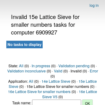
log in
Invalid 15e Lattice Sieve for
smaller numbers tasks for
computer 6909927
No tasks to display
State:
All
(0) ·
In progress
(0) ·
Validation pending
(0) ·
Validation inconclusive
(0) ·
Valid
(0) · Invalid (0) ·
Error
(0)
Application:
All
(0) ·
14e Lattice Sieve
(0) ·
15e Lattice
Sieve
(0) · 15e Lattice Sieve for smaller numbers (0) ·
16e Lattice Sieve for smaller numbers
(0) ·
16e Lattice
Sieve V5
(0)
Task name: