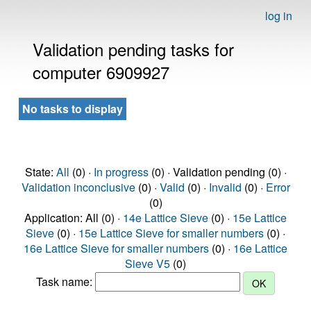
log in
Validation pending tasks for
computer 6909927
No tasks to display
State:
All
(0) ·
In progress
(0) · Validation pending (0) ·
Validation inconclusive
(0) ·
Valid
(0) ·
Invalid
(0) ·
Error
(0)
Application: All (0) ·
14e Lattice Sieve
(0) ·
15e Lattice
Sieve
(0) ·
15e Lattice Sieve for smaller numbers
(0) ·
16e Lattice Sieve for smaller numbers
(0) ·
16e Lattice
Sieve V5
(0)
Task name: