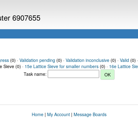
puter 6907655
gress
(0) ·
Validation pending
(0) ·
Validation inconclusive
(0) ·
Valid
(0) 
ce Sieve (0) ·
15e Lattice Sieve for smaller numbers
(0) ·
16e Lattice Si
Task name:
Home
|
My Account
|
Message Boards