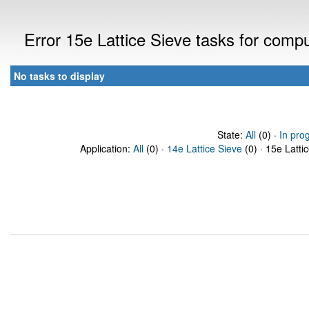
Error 15e Lattice Sieve tasks for com
No tasks to display
State:
All
(0) ·
In pro
Application:
All
(0) ·
14e Lattice Sieve
(0) · 15e Latti