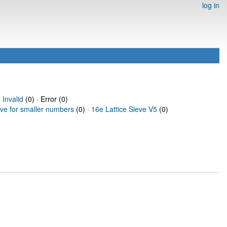
log in
·
Invalid
(0) · Error (0)
eve for smaller numbers
(0) ·
16e Lattice Sieve V5
(0)