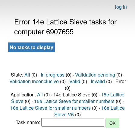
log in
Error 14e Lattice Sieve tasks for
computer 6907655
No tasks to display
State:
All
(0) ·
In progress
(0) ·
Validation pending
(0) ·
Validation inconclusive
(0) ·
Valid
(0) ·
Invalid
(0) · Error
(0)
Application:
All
(0) · 14e Lattice Sieve (0) ·
15e Lattice
Sieve
(0) ·
15e Lattice Sieve for smaller numbers
(0) ·
16e Lattice Sieve for smaller numbers
(0) ·
16e Lattice
Sieve V5
(0)
Task name: