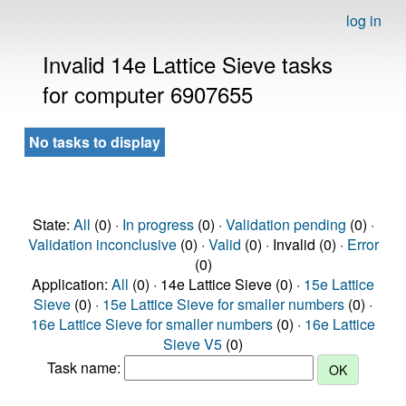
log in
Invalid 14e Lattice Sieve tasks
for computer 6907655
No tasks to display
State:
All
(0) ·
In progress
(0) ·
Validation pending
(0) ·
Validation inconclusive
(0) ·
Valid
(0) · Invalid (0) ·
Error
(0)
Application:
All
(0) · 14e Lattice Sieve (0) ·
15e Lattice
Sieve
(0) ·
15e Lattice Sieve for smaller numbers
(0) ·
16e Lattice Sieve for smaller numbers
(0) ·
16e Lattice
Sieve V5
(0)
Task name: