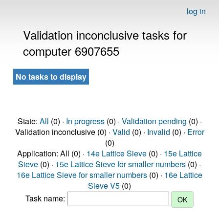
log in
Validation inconclusive tasks for
computer 6907655
No tasks to display
State:
All
(0) ·
In progress
(0) ·
Validation pending
(0) ·
Validation inconclusive (0) ·
Valid
(0) ·
Invalid
(0) ·
Error
(0)
Application: All (0) ·
14e Lattice Sieve
(0) ·
15e Lattice
Sieve
(0) ·
15e Lattice Sieve for smaller numbers
(0) ·
16e Lattice Sieve for smaller numbers
(0) ·
16e Lattice
Sieve V5
(0)
Task name: