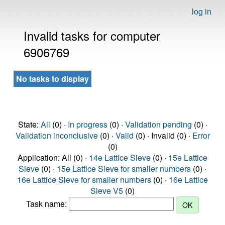
log in
Invalid tasks for computer
6906769
No tasks to display
State:
All
(0) ·
In progress
(0) ·
Validation pending
(0) ·
Validation inconclusive
(0) ·
Valid
(0) · Invalid (0) ·
Error
(0)
Application: All (0) ·
14e Lattice Sieve
(0) ·
15e Lattice
Sieve
(0) ·
15e Lattice Sieve for smaller numbers
(0) ·
16e Lattice Sieve for smaller numbers
(0) ·
16e Lattice
Sieve V5
(0)
Task name: