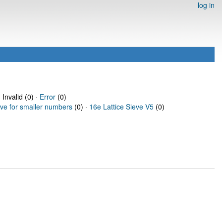
log in
 Invalid (0) ·
Error
(0)
eve for smaller numbers
(0) ·
16e Lattice Sieve V5
(0)