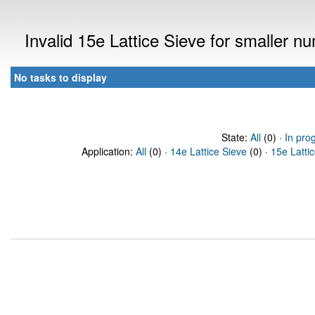
Invalid 15e Lattice Sieve for smaller 
No tasks to display
State:
All
(0) ·
In pro
Application:
All
(0) ·
14e Lattice Sieve
(0) ·
15e Latti