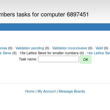
numbers tasks for computer 6897451
gress
(0) ·
Validation pending
(0) ·
Validation inconclusive
(0) ·
Valid
(0) ·
ce Sieve
(0) · 15e Lattice Sieve for smaller numbers (0) ·
16e Lattice Si
Task name:
Home
|
My Account
|
Message Boards