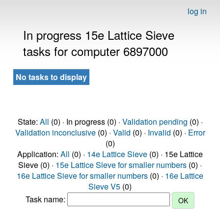
log in
In progress 15e Lattice Sieve
tasks for computer 6897000
No tasks to display
State:
All
(0) · In progress (0) ·
Validation pending
(0) ·
Validation inconclusive
(0) ·
Valid
(0) ·
Invalid
(0) ·
Error
(0)
Application:
All
(0) ·
14e Lattice Sieve
(0) · 15e Lattice
Sieve (0) ·
15e Lattice Sieve for smaller numbers
(0) ·
16e Lattice Sieve for smaller numbers
(0) ·
16e Lattice
Sieve V5
(0)
Task name: