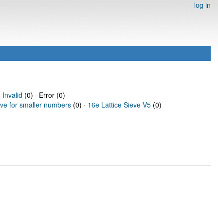
log in
·
Invalid
(0) · Error (0)
eve for smaller numbers
(0) ·
16e Lattice Sieve V5
(0)