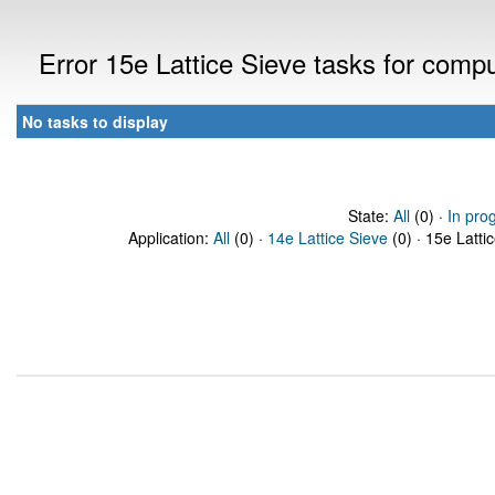
Error 15e Lattice Sieve tasks for com
No tasks to display
State:
All
(0) ·
In pro
Application:
All
(0) ·
14e Lattice Sieve
(0) · 15e Latti