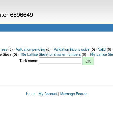
puter 6896649
gress
(0) ·
Validation pending
(0) ·
Validation inconclusive
(0) ·
Valid
(0) 
ce Sieve (0) ·
15e Lattice Sieve for smaller numbers
(0) ·
16e Lattice Si
Task name:
Home
|
My Account
|
Message Boards