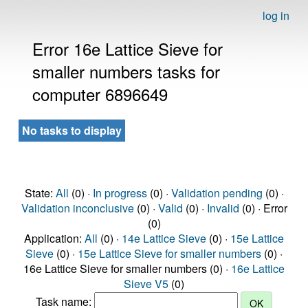
log in
Error 16e Lattice Sieve for
smaller numbers tasks for
computer 6896649
No tasks to display
State:
All
(0) ·
In progress
(0) ·
Validation pending
(0) ·
Validation inconclusive
(0) ·
Valid
(0) ·
Invalid
(0) · Error
(0)
Application:
All
(0) ·
14e Lattice Sieve
(0) ·
15e Lattice
Sieve
(0) ·
15e Lattice Sieve for smaller numbers
(0) ·
16e Lattice Sieve for smaller numbers (0) ·
16e Lattice
Sieve V5
(0)
Task name: