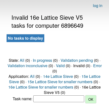
log in
Invalid 16e Lattice Sieve V5
tasks for computer 6896649
No tasks to display
State:
All
(0) ·
In progress
(0) ·
Validation pending
(0) ·
Validation inconclusive
(0) ·
Valid
(0) · Invalid (0) ·
Error
(0)
Application:
All
(0) ·
14e Lattice Sieve
(0) ·
15e Lattice
Sieve
(0) ·
15e Lattice Sieve for smaller numbers
(0) ·
16e Lattice Sieve for smaller numbers
(0) · 16e Lattice
Sieve V5 (0)
Task name: