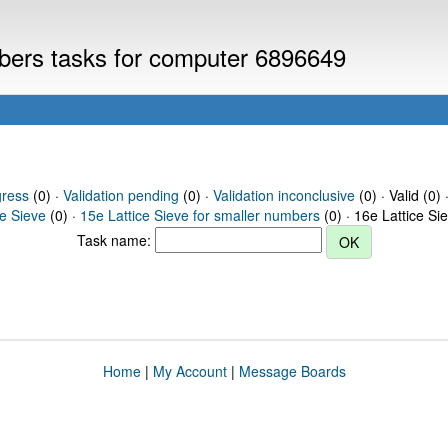
mbers tasks for computer 6896649
gress
(0) ·
Validation pending
(0) ·
Validation inconclusive
(0) · Valid (0) 
ce Sieve
(0) ·
15e Lattice Sieve for smaller numbers
(0) · 16e Lattice Si
Task name:
Home
|
My Account
|
Message Boards