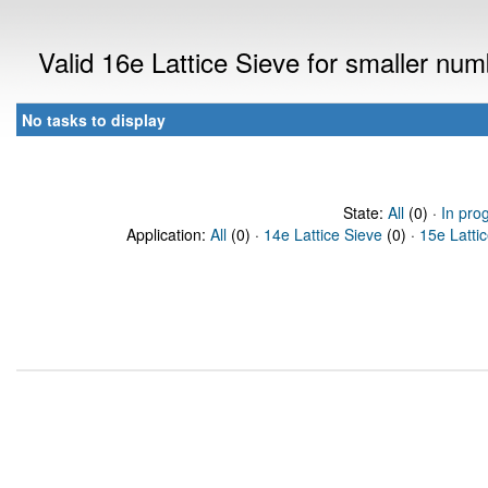
Valid 16e Lattice Sieve for smaller nu
No tasks to display
State:
All
(0) ·
In pro
Application:
All
(0) ·
14e Lattice Sieve
(0) ·
15e Latti