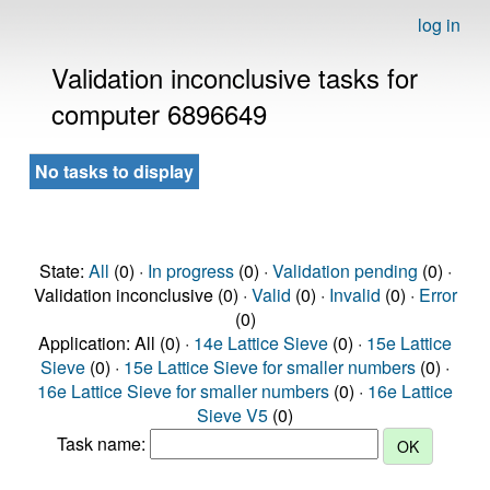
log in
Validation inconclusive tasks for
computer 6896649
No tasks to display
State:
All
(0) ·
In progress
(0) ·
Validation pending
(0) ·
Validation inconclusive (0) ·
Valid
(0) ·
Invalid
(0) ·
Error
(0)
Application: All (0) ·
14e Lattice Sieve
(0) ·
15e Lattice
Sieve
(0) ·
15e Lattice Sieve for smaller numbers
(0) ·
16e Lattice Sieve for smaller numbers
(0) ·
16e Lattice
Sieve V5
(0)
Task name: