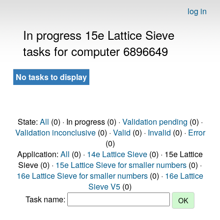
log in
In progress 15e Lattice Sieve
tasks for computer 6896649
No tasks to display
State:
All
(0) · In progress (0) ·
Validation pending
(0) ·
Validation inconclusive
(0) ·
Valid
(0) ·
Invalid
(0) ·
Error
(0)
Application:
All
(0) ·
14e Lattice Sieve
(0) · 15e Lattice
Sieve (0) ·
15e Lattice Sieve for smaller numbers
(0) ·
16e Lattice Sieve for smaller numbers
(0) ·
16e Lattice
Sieve V5
(0)
Task name: