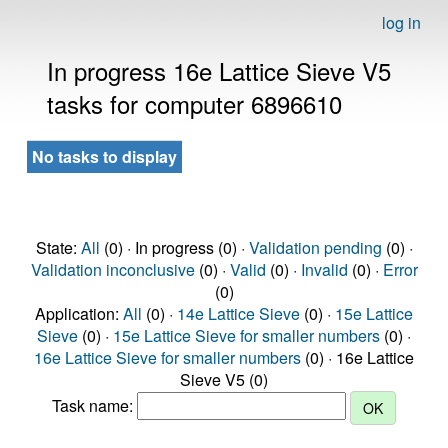
log in
In progress 16e Lattice Sieve V5
tasks for computer 6896610
No tasks to display
State:
All
(0) · In progress (0) ·
Validation pending
(0) ·
Validation inconclusive
(0) ·
Valid
(0) ·
Invalid
(0) ·
Error
(0)
Application:
All
(0) ·
14e Lattice Sieve
(0) ·
15e Lattice
Sieve
(0) ·
15e Lattice Sieve for smaller numbers
(0) ·
16e Lattice Sieve for smaller numbers
(0) · 16e Lattice
Sieve V5 (0)
Task name: